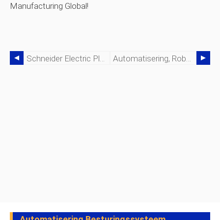
Manufacturing Global!
Schneider Electric Pleit Voor Universele Industriële Automatisering
Automatisering, Robots En Efficiëntie In Productiemagazijnen
Automatisering Besturingssysteem