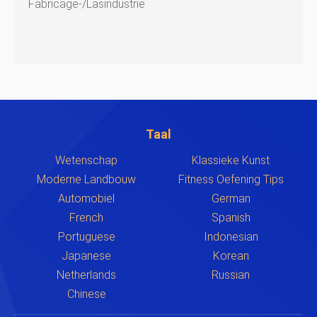
Fabricage-/lasindustrie
Taal
Wetenschap
Klassieke Kunst
Moderne Landbouw
Fitness Oefening Tips
Automobiel
German
French
Spanish
Portuguese
Indonesian
Japanese
Korean
Netherlands
Russian
Chinese