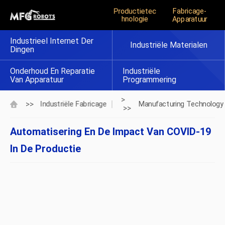
Productietec
Fabricage-
Hnologie
Apparatuur
Industrieel Internet Der
Industriële Materialen
Dingen
Onderhoud En Reparatie
Industriële
Van Apparatuur
Programmering
>
>>
Industriële Fabricage
Manufacturing Technology
>>
Automatisering En De Impact Van COVID-19
In De Productie