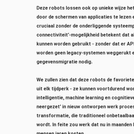
Deze robots lossen ook op unieke wijze he
door de schermen van applicaties te lezen 
cruciaal zonder de onderliggende systeemp
connectiviteit'-mogelijkheid betekent dat 
kunnen worden gebruikt - zonder dat er API
worden geen legacy-systemen weggerukt en
gegevensmigratie nodig.
We zullen zien dat deze robots de favoriet
uit elk tijdperk - ze kunnen voortdurend w
intelligentie, machine learning en cogniti
neergezet' in nieuw ontworpen werk proces 
transformatie, die traditioneel onbetaalbaa
wordt. In feite zou werk dat nu in maande
mensen jaren kosten.