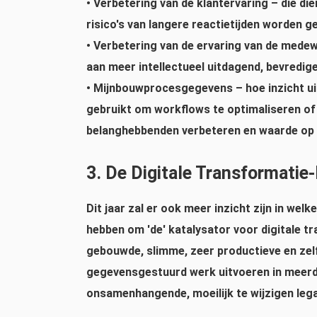
•
Verbetering van de klantervaring
– die die
risico's van langere reactietijden worden g
•
Verbetering van de ervaring van de mede
aan meer intellectueel uitdagend, bevredig
•
Mijnbouwprocesgegevens
– hoe inzicht 
gebruikt om workflows te optimaliseren of 
belanghebbenden verbeteren en waarde op d
3. De Digitale Transformatie
Dit jaar zal er ook meer inzicht zijn in we
hebben om 'de' katalysator voor digitale t
gebouwde, slimme, zeer productieve en ze
gegevensgestuurd werk uitvoeren in meer
onsamenhangende, moeilijk te wijzigen le