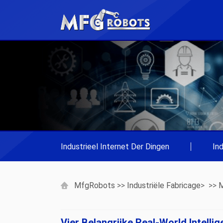
Industrieel Internet Der Dingen
|
In
MfgRobots
>>
Industriële Fabricage
> >>
M
Vier Belangrijke Real-World Intell