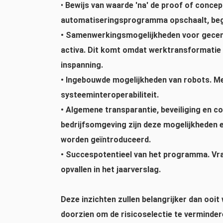
•
Bewijs van waarde 'na' de proof of conce
automatiseringsprogramma opschaalt, begi
•
Samenwerkingsmogelijkheden voor gecent
activa.
Dit komt omdat werktransformatie o
inspanning.
•
Ingebouwde mogelijkheden van robots.
Mee
systeeminteroperabiliteit.
•
Algemene transparantie, beveiliging en c
bedrijfsomgeving zijn deze mogelijkheden e
worden geïntroduceerd.
•
Succespotentieel van het programma.
Vra
opvallen in het jaarverslag.
Deze inzichten zullen belangrijker dan ooi
doorzien om de risicoselectie te verminde