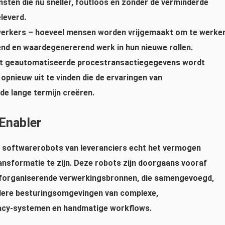
nsten die nu sneller, foutloos en zonder de verminderde
eleverd.
werkers
– hoeveel mensen worden vrijgemaakt om te werke
end en waardegenererend werk in hun nieuwe rollen.
uit geautomatiseerde procestransactiegegevens wordt
opnieuw uit te vinden die de ervaringen van
e lange termijn creëren.
-Enabler
lke softwarerobots van leveranciers echt het vermogen
ransformatie te zijn. Deze robots zijn doorgaans vooraf
lforganiserende verwerkingsbronnen, die samengevoegd,
dere besturingsomgevingen van complexe,
gacy-systemen en handmatige workflows.