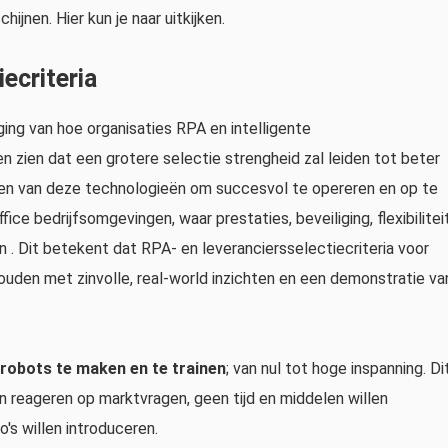
hijnen. Hier kun je naar uitkijken.
ecriteria
ing van hoe organisaties RPA en intelligente
n zien dat een grotere selectie strengheid zal leiden tot beter
n van deze technologieën om succesvol te opereren en op te
ice bedrijfsomgevingen, waar prestaties, beveiliging, flexibiliteit
jn . Dit betekent dat RPA- en leveranciersselectiecriteria voor
ouden met zinvolle, real-world inzichten en een demonstratie va
robots te maken en te trainen
; van nul tot hoge inspanning. Di
en reageren op marktvragen, geen tijd en middelen willen
o's willen introduceren.