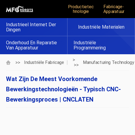
Productietec
Fabricage-
Hnologie
Apparatuur
Industrieel Internet Der
Industriële Materialen
Dingen
Onderhoud En Reparatie
Industriële
Van Apparatuur
Programmering
>
>>
Industriële Fabricage
Manufacturing Technology
>>
Wat Zijn De Meest Voorkomende
Bewerkingstechnologieën - Typisch CNC-
Bewerkingsproces | CNCLATEN