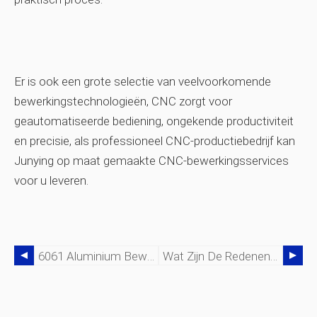
Er is ook een grote selectie van veelvoorkomende
bewerkingstechnologieën, CNC zorgt voor
geautomatiseerde bediening, ongekende productiviteit
en precisie, als professioneel CNC-productiebedrijf kan
Junying op maat gemaakte CNC-bewerkingsservices
voor u leveren.
6061 Aluminium Bewerken:6061 Aluminium Eigenschappen, Prijs En Aluminium 6061 Vs 6063, 7075
Wat Zijn De Redenen Voor Snelle Slijtage Van Snijgereedschappen En CNC-Gereedschapslijtageoplossingen | CNCLATEN