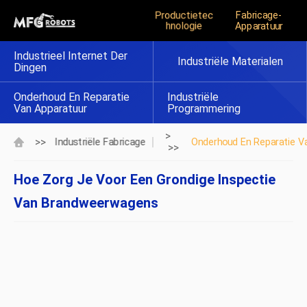
Productietec
Fabricage-
Hnologie
Apparatuur
Industrieel Internet Der
Industriële Materialen
Dingen
Onderhoud En Reparatie
Industriële
Van Apparatuur
Programmering
>
>>
Industriële Fabricage
Onderhoud En Reparatie V
>>
Hoe Zorg Je Voor Een Grondige Inspectie
Van Brandweerwagens