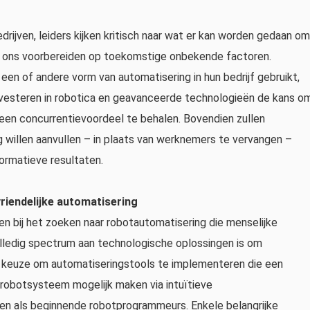
rijven, leiders kijken kritisch naar wat er kan worden gedaan om
we ons voorbereiden op toekomstige onbekende factoren.
een of andere vorm van automatisering in hun bedrijf gebruikt,
investeren in robotica en geavanceerde technologieën de kans o
d een concurrentievoordeel te behalen. Bovendien zullen
 willen aanvullen – in plaats van werknemers te vervangen –
formatieve resultaten.
riendelijke automatisering
n bij het zoeken naar robotautomatisering die menselijke
lledig spectrum aan technologische oplossingen is om
me keuze om automatiseringstools te implementeren die een
 robotsysteem mogelijk maken via intuïtieve
n als beginnende robotprogrammeurs. Enkele belangrijke