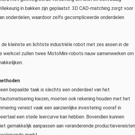
illekeurig in bakken zijn geplaatst. 3D CAD-matching zorgt voor
van onderdelen, waardoor zelfs gecompliceerde onderdelen
e kleinste en lichtste industriële robot met zes assen in de
deze werkcel zullen twee MotoMini-robots nauw samenwerken om
akkelijken.
methoden
een bepaalde taak is slechts een onderdeel van het
otautomatisering kiezen, moeten ook rekening houden met het
ring vereist vaak een aanzienlijke investering vooraf in
meertaal een steile leercurve kan hebben. Bovendien kunnen
niet gemakkelijk aanpassen aan veranderende productievereisten
veeleisende markt.