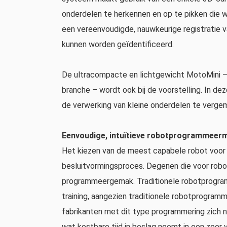
onderdelen te herkennen en op te pikken die w
een vereenvoudigde, nauwkeurige registratie 
kunnen worden geïdentificeerd.
De ultracompacte en lichtgewicht MotoMini – d
branche – wordt ook bij de voorstelling. In 
de verwerking van kleine onderdelen te vergem
Eenvoudige, intuïtieve robotprogrammeer
Het kiezen van de meest capabele robot voor 
besluitvormingsproces. Degenen die voor rob
programmeergemak. Traditionele robotprogramme
training, aangezien traditionele robotprogram
fabrikanten met dit type programmering zich 
wat kostbare tijd in beslag neemt in een zeer 