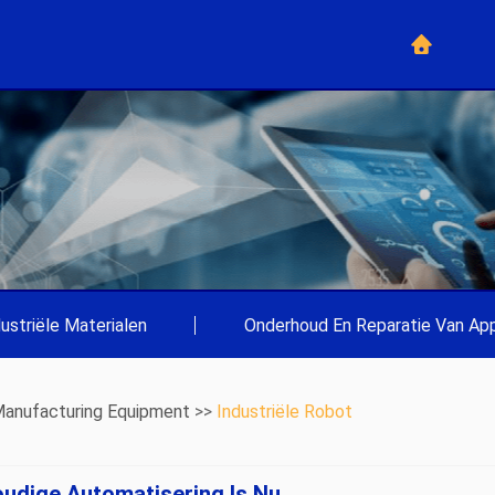
dustriële Materialen
|
Onderhoud En Reparatie Van App
anufacturing Equipment
>>
Industriële Robot
udige Automatisering Is Nu