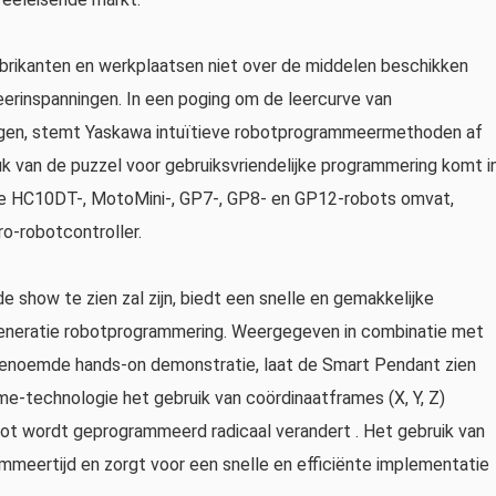
abrikanten en werkplaatsen niet over de middelen beschikken
eerinspanningen. In een poging om de leercurve van
gen, stemt Yaskawa intuïtieve robotprogrammeermethoden af ​​
k van de puzzel voor gebruiksvriendelijke programmering komt i
 de HC10DT-, MotoMini-, GP7-, GP8- en GP12-robots omvat,
-robotcontroller.
e show te zien zal zijn, biedt een snelle en gemakkelijke
eneratie robotprogrammering. Weergegeven in combinatie met
enoemde hands-on demonstratie, laat de Smart Pendant zien
-technologie het gebruik van coördinaatframes (X, Y, Z)
bot wordt geprogrammeerd radicaal verandert . Het gebruik van
mmeertijd en zorgt voor een snelle en efficiënte implementatie