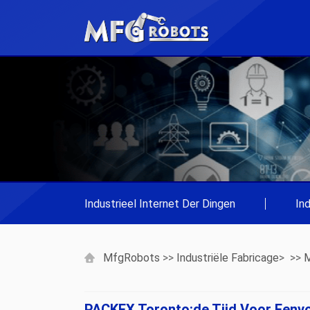
Industrieel Internet Der Dingen
|
In
MfgRobots
>>
Industriële Fabricage
> >>
M
PACKEX Toronto:de Tijd Voor Eenvo