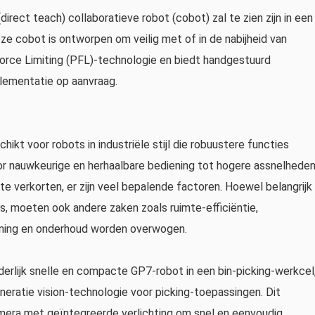
ect teach) collaboratieve robot (cobot) zal te zien zijn in een
 cobot is ontworpen om veilig met of in de nabijheid van
rce Limiting (PFL)-technologie en biedt handgestuurd
plementatie op aanvraag.
ikt voor robots in industriële stijl die robuustere functies
r nauwkeurige en herhaalbare bediening tot hogere assnelhede
e verkorten, er zijn veel bepalende factoren. Hoewel belangrijk
ts, moeten ook andere zaken zoals ruimte-efficiëntie,
ening en onderhoud worden overwogen.
rlijk snelle en compacte GP7-robot in een bin-picking-werkcel
ratie vision-technologie voor picking-toepassingen. Dit
era met geïntegreerde verlichting om snel en eenvoudig