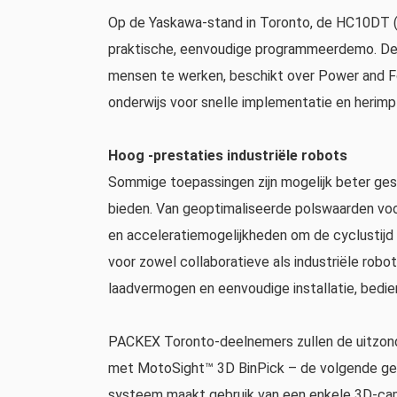
Op de Yaskawa-stand in Toronto, de HC10DT (dir
praktische, eenvoudige programmeerdemo. Deze
mensen te werken, beschikt over Power and Fo
onderwijs voor snelle implementatie en herim
Hoog -prestaties industriële robots
Sommige toepassingen zijn mogelijk beter gesch
bieden. Van geoptimaliseerde polswaarden voo
en acceleratiemogelijkheden om de cyclustijd t
voor zowel collaboratieve als industriële robo
laadvermogen en eenvoudige installatie, bedi
PACKEX Toronto-deelnemers zullen de uitzonde
met MotoSight™ 3D BinPick – de volgende gene
systeem maakt gebruik van een enkele 3D-cam