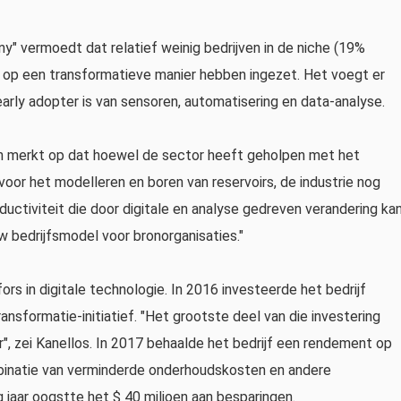
y" vermoedt dat relatief weinig bedrijven in de niche (19%
n op een transformatieve manier hebben ingezet. Het voegt er
arly adopter is van sensoren, automatisering en data-analyse.
en merkt op dat hoewel de sector heeft geholpen met het
oor het modelleren en boren van reservoirs, de industrie nog
uctiviteit die door digitale en analyse gedreven verandering ka
w bedrijfsmodel voor bronorganisaties."
s in digitale technologie. In 2016 investeerde het bedrijf
transformatie-initiatief. "Het grootste deel van die investering
, zei Kanellos. In 2017 behaalde het bedrijf een rendement op
ombinatie van verminderde onderhoudskosten en andere
 jaar oogstte het $ 40 miljoen aan besparingen.