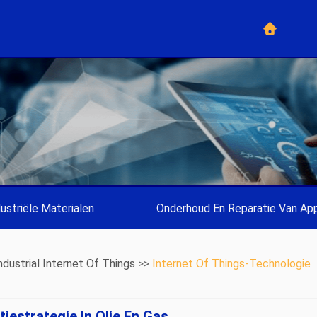
dustriële Materialen
|
Onderhoud En Reparatie Van App
ndustrial Internet Of Things
>>
Internet Of Things-Technologie
iestrategie In Olie En Gas