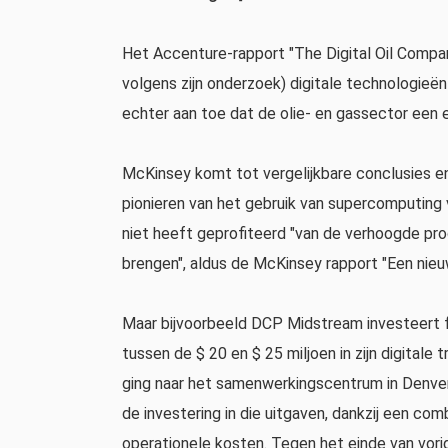
Het Accenture-rapport "The Digital Oil Compan
volgens zijn onderzoek) digitale technologieë
echter aan toe dat de olie- en gassector een e
McKinsey komt tot vergelijkbare conclusies 
pionieren van het gebruik van supercomputing v
niet heeft geprofiteerd "van de verhoogde prod
brengen", aldus de McKinsey rapport "Een nieu
Maar bijvoorbeeld DCP Midstream investeert for
tussen de $ 20 en $ 25 miljoen in zijn digitale 
ging naar het samenwerkingscentrum in Denver"
de investering in die uitgaven, dankzij een c
operationele kosten. Tegen het einde van vorig