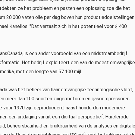
ntdekten ze het probleem en pasten een oplossing toe die het
om 20.000 vaten olie per dag boven hun productiedoelstellingen
ael Kanellos. "Dat vertaalt zich in het potentieel voor $ 400
ransCanada, is een ander voorbeeld van een midstreambedrijf
ansformatie. Het bedrijf exploiteert een van de meest omvangrijke
merika, met een lengte van 57.100 mijl.
ada was het beheer van haar omvangrijke technologische vloot,
 en meer dan 100 soorten zuigermotoren en gascompressoren
ie vóór 1970 zijn geproduceerd, naast honderden modernere
men een uitdaging vanuit een digitaal perspectief. Harclerode
eid, beheersbaarheid en bruikbaarheid van de analyses en digital
t op de Pi-systeemsjablonen van OSIsoft met betrekking tot d