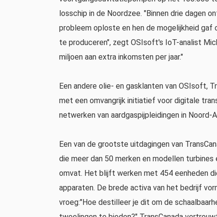
losschip in de Noordzee. "Binnen drie dagen o
probleem oploste en hen de mogelijkheid gaf 
te produceren", zegt OSIsoft's IoT-analist Mich
miljoen aan extra inkomsten per jaar."
Een andere olie- en gasklanten van OSIsoft, T
met een omvangrijk initiatief voor digitale tr
netwerken van aardgaspijpleidingen in Noord-A
Een van de grootste uitdagingen van TransCan
die meer dan 50 merken en modellen turbines
omvat. Het blijft werken met 454 eenheden d
apparaten. De brede activa van het bedrijf vor
vroeg:"Hoe destilleer je dit om de schaalbaarh
tweelingen te bieden?" TransCanada vertrouw