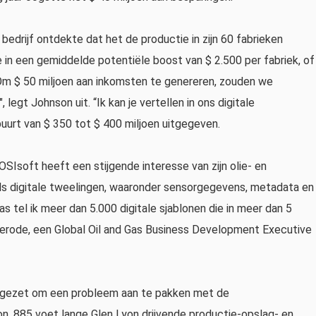
t bedrijf ontdekte dat het de productie in zijn 60 fabrieken
 in een gemiddelde potentiële boost van $ 2.500 per fabriek, of
 "Om $ 50 miljoen aan inkomsten te genereren, zouden we
legt Johnson uit. “Ik kan je vertellen in ons digitale
uurt van $ 350 tot $ 400 miljoen uitgegeven.
OSIsoft heeft een stijgende interesse van zijn olie- en
 digitale tweelingen, waaronder sensorgegevens, metadata en
as tel ik meer dan 5.000 digitale sjablonen die in meer dan 5
rclerode, een Global Oil and Gas Business Development Executive
ingezet om een ​​probleem aan te pakken met de
, 885 voet lange Glen Lyon drijvende productie-opslag- en