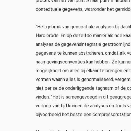
proces van het van punt A naar punt B hebben
contextuele gegevens, waaronder het gemidde
"Het gebruik van geospatiale analyses bij dash
Harclerode. En op dezelfde manier als hoe kaa
analyses de gegevensintegratie gestroomlijnd. 
gegevens te kunnen abstraheren, omdat elk va
naamgevingsconventies kan hebben. Ze kunnen 
mogelijkheid om alles bij elkaar te brengen en
vormen waarin alles is genormaliseerd, vergem
niet per se de onderliggende tagnaam of de 
vinden. "Het is samengevoegd in dit geaggrege
verloop van tijd kunnen de analyses en tools 
bijvoorbeeld het beste een compressorstatio