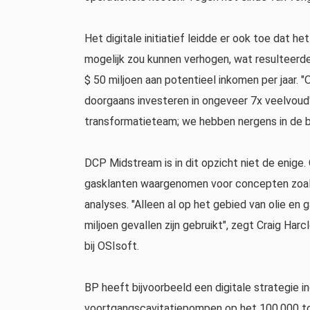
Het digitale initiatief leidde er ook toe dat he
mogelijk zou kunnen verhogen, wat resulteerde
$ 50 miljoen aan potentieel inkomen per jaar.
doorgaans investeren in ongeveer 7x veelvoud", 
transformatieteam; we hebben nergens in de b
DCP Midstream is in dit opzicht niet de enige. 
gasklanten waargenomen voor concepten zoals
analyses. "Alleen al op het gebied van olie en g
miljoen gevallen zijn gebruikt", zegt Craig Ha
bij OSIsoft.
BP heeft bijvoorbeeld een digitale strategie 
voortgangscavitatiepompen op het 100.000 ton