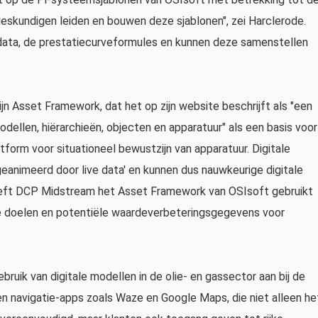
eskundigen leiden en bouwen deze sjablonen", zei Harclerode.
adata, de prestatiecurveformules en kunnen deze samenstellen
jn Asset Framework, dat het op zijn website beschrijft als "een
dellen, hiërarchieën, objecten en apparatuur" als een basis voor
atform voor situationeel bewustzijn van apparatuur. Digitale
geanimeerd door live data' en kunnen dus nauwkeurige digitale
eeft DCP Midstream het Asset Framework van OSIsoft gebruikt
le doelen en potentiële waardeverbeteringsgegevens voor
bruik van digitale modellen in de olie- en gassector aan bij de
n navigatie-apps zoals Waze en Google Maps, die niet alleen he