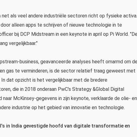
h net als veel andere industriële sectoren richt op fysieke activa
 door alleen apps te schrijven of nieuwe technologie in te
 officer bij DCP Midstream in een keynote in april op Pi World. "D
ng vergelijkbaar."
e upstream-business, geavanceerde analyses heeft omarmd om d
e en gas te verminderen, is de sector relatief traag geweest met
In dat opzicht is het vergelijkbaar met de bredere
toren, die in 2018 onderaan PwC's Strategy &Global Digital
 naar McKinsey-gegevens in zijn keynote, verklaarde de olie- en
dere industrie op het gebied van innovatie en technologie.
ll's in India gevestigde hoofd van digitale transformatie en