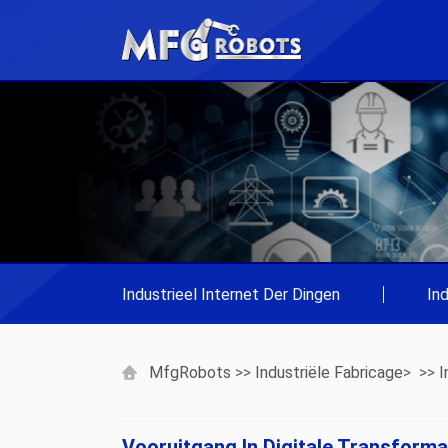
Industrieel Internet Der Dingen
|
In
MfgRobots
>>
Industriële Fabricage
> >>
I
Vooruitgang In Digitale Transformat