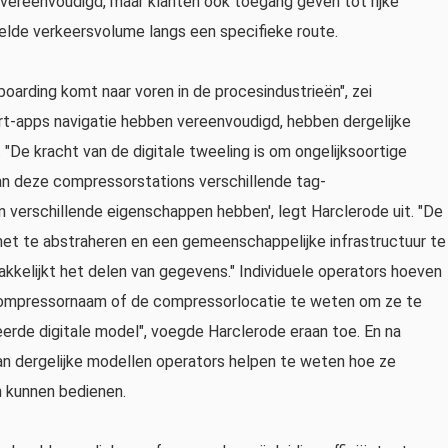
 vereenvoudigd, maar klanten ook toegang geven tot rijke
lde verkeersvolume langs een specifieke route.
boarding komt naar voren in de procesindustrieën", zei
rt-apps navigatie hebben vereenvoudigd, hebben dergelijke
"De kracht van de digitale tweeling is om ongelijksoortige
n deze compressorstations verschillende tag-
verschillende eigenschappen hebben', legt Harclerode uit. "De
 het te abstraheren en een gemeenschappelijke infrastructuur te
akkelijkt het delen van gegevens." Individuele operators hoeven
compressornaam of de compressorlocatie te weten om ze te
erde digitale model", voegde Harclerode eraan toe. En na
van dergelijke modellen operators helpen te weten hoe ze
n kunnen bedienen.