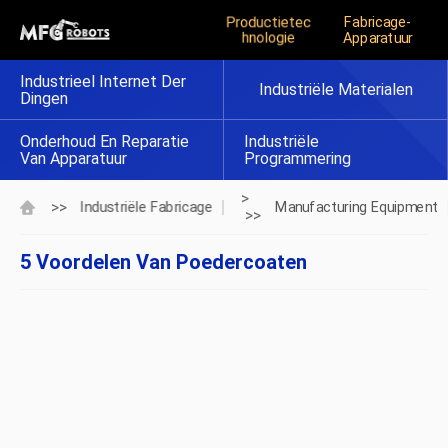
Productietec
Fabricage-
Hnologie
Apparatuur
Industrieel Internet Der
Industriële Materialen
Dingen
Onderhoud En Reparatie
Industriële
Van Apparatuur
Programmering
>
>>
Industriële Fabricage
Manufacturing Equipment
>>
5 Voordelen Van Poedercoaten