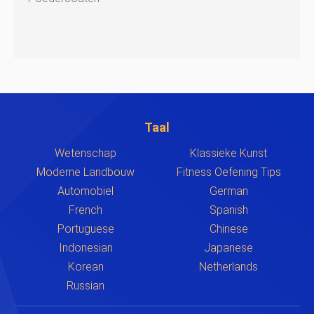
Taal
Wetenschap
Klassieke Kunst
Moderne Landbouw
Fitness Oefening Tips
Automobiel
German
French
Spanish
Portuguese
Chinese
Indonesian
Japanese
Korean
Netherlands
Russian