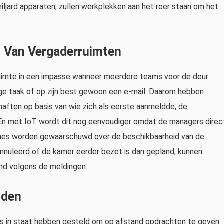
iljard apparaten, zullen werkplekken aan het roer staan ​​om het
g Van Vergaderruimten
uimte in een impasse wanneer meerdere teams voor de deur
ge taak of op zijn best gewoon een e-mail. Daarom hebben
aften op basis van wie zich als eerste aanmeldde, de
 En met IoT wordt dit nog eenvoudiger omdat de managers direc
hes worden gewaarschuwd over de beschikbaarheid van de
nnuleerd of de kamer eerder bezet is dan gepland, kunnen
and volgens de meldingen.
uden
ns in staat hebben gesteld om op afstand opdrachten te geven