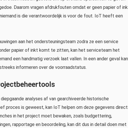
 gedoe. Daarom vragen afdrukfouten omdat er geen papier of ink
niemand is die verantwoordelijk is voor de fout. IoT heeft een
huwingen aan het ondersteuningsteam zodra ze een service
nder papier of inkt komt te zitten, kan het serviceteam het
emand een handmatig verzoek laat vallen. In een ander geval kan
tstreeks informeren over de voorraadstatus.
rojectbeheertools
 diepgaande analyses af van gearchiveerde historische
sief proces is geweest, kan IoT helpen om deze gegevens direct
anches in het project moet bewaken, zoals budgettering,
ingen, rapportage en beoordeling, kan dit dus in detail doen met