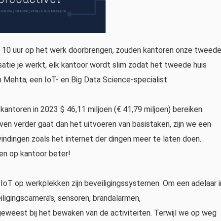
r 10 uur op het werk doorbrengen, zouden kantoren onze tweed
satie je werkt, elk kantoor wordt slim zodat het tweede huis
h Mehta, een IoT- en Big Data Science-specialist.
antoren in 2023 $ 46,11 miljoen (€ 41,79 miljoen) bereiken.
ven verder gaat dan het uitvoeren van basistaken, zijn we een
indingen zoals het internet der dingen meer te laten doen.
en op kantoor beter!
T op werkplekken zijn beveiligingssystemen. Om een ​​​​adelaar i
iligingscamera's, sensoren, brandalarmen,
eweest bij het bewaken van de activiteiten. Terwijl we op weg