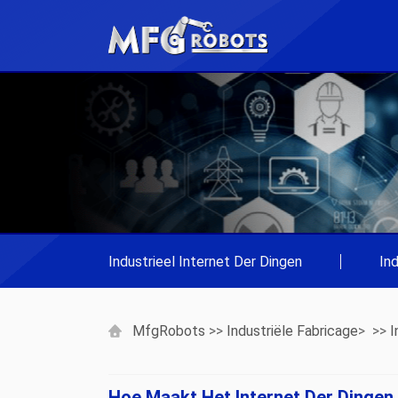
Industrieel Internet Der Dingen
|
In
MfgRobots
>>
Industriële Fabricage
> >>
I
Hoe Maakt Het Internet Der Dingen