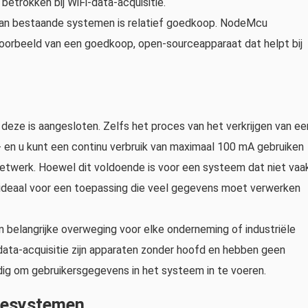
betrokken bij WiFi-data-acquisitie.
an bestaande systemen is relatief goedkoop. NodeMcu
oorbeeld van een goedkoop, open-sourceapparaat dat helpt bij
eze is aangesloten. Zelfs het proces van het verkrijgen van ee
- en u kunt een continu verbruik van maximaal 100 mA gebruiken
netwerk. Hoewel dit voldoende is voor een systeem dat niet vaa
et ideaal voor een toepassing die veel gegevens moet verwerken
 belangrijke overweging voor elke onderneming of industriële
data-acquisitie zijn apparaten zonder hoofd en hebben geen
dig om gebruikersgegevens in het systeem in te voeren.
iesystemen