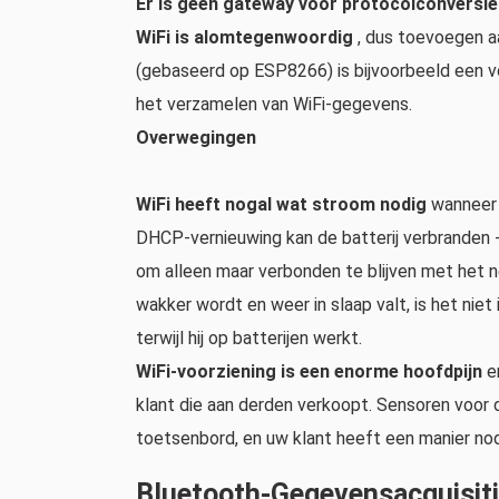
Er is geen gateway voor protocolconversie
WiFi is alomtegenwoordig
, dus toevoegen a
(gebaseerd op ESP8266) is bijvoorbeeld een v
het verzamelen van WiFi-gegevens.
Overwegingen
WiFi heeft nogal wat stroom nodig
wanneer d
DHCP-vernieuwing kan de batterij verbranden 
om alleen maar verbonden te blijven met het 
wakker wordt en weer in slaap valt, is het ni
terwijl hij op batterijen werkt.
WiFi-voorziening is een enorme hoofdpijn
en
klant die aan derden verkoopt. Sensoren voor 
toetsenbord, en uw klant heeft een manier no
Bluetooth-Gegevensacquisit