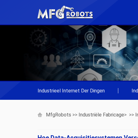
Industrieel Internet Der Dingen
|
In
MfgRobots
>>
Industriële Fabricage
> >>
I
Hoe Data-Acquisitiesystemen Vers