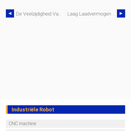
De Veelzijdigheid Van De ABB IRB 2400-Robot
Laag Laadvermogen Met Vermogen – De KUKA KR16-Robot
Industriële Robot
CNC machine