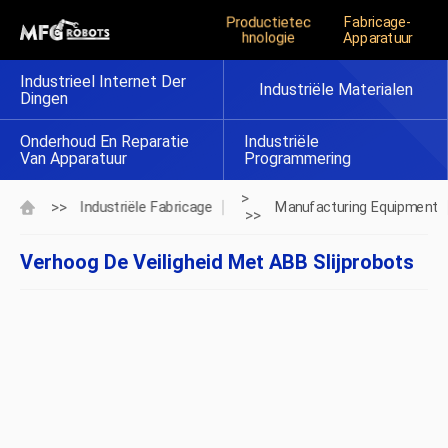
Productietec
Fabricage-
Hnologie
Apparatuur
Industrieel Internet Der
Industriële Materialen
Dingen
Onderhoud En Reparatie
Industriële
Van Apparatuur
Programmering
>
>>
Industriële Fabricage
Manufacturing Equipment
>>
Verhoog De Veiligheid Met ABB Slijprobots