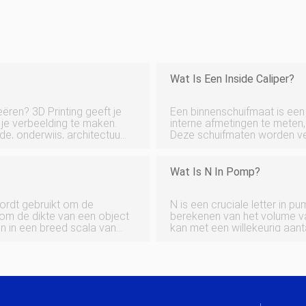
Wat Is Een Inside Caliper?
eëren? 3D Printing geeft je
Een binnenschuifmaat is een
je verbeelding te maken.
interne afmetingen te meten,
e, onderwijs, architectuur
Deze schuifmaten worden ve
d, 3D-printen komt vaak
schuifmaten en andere meet
rechtstreeks via fabrikanten
Wat Is N In Pomp?
ordt gebruikt om de
N is een cruciale letter in pum
 om de dikte van een object
berekenen van het volume va
jn in een breed scala van
kan met een willekeurig aanta
 zijn verkrijgbaar bij
leren we u hoe u N kunt ge
reservoirs en vloeistofstro