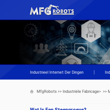
Industrieel Internet Der Dingen
|
In
MfgRobots
>>
Industriële Fabricage
> >>
M
Wat Is Een Steengroeve?