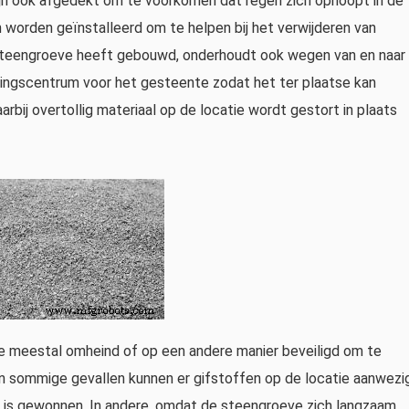
zijn ook afgedekt om te voorkomen dat regen zich ophoopt in de
worden geïnstalleerd om te helpen bij het verwijderen van
 steengroeve heeft gebouwd, onderhoudt ook wegen van en naar
kingscentrum voor het gesteente zodat het ter plaatse kan
rbij overtollig materiaal op de locatie wordt gestort in plaats
e meestal omheind of op een andere manier beveiligd om te
n sommige gevallen kunnen er gifstoffen op de locatie aanwezi
 is gewonnen. In andere, omdat de steengroeve zich langzaam