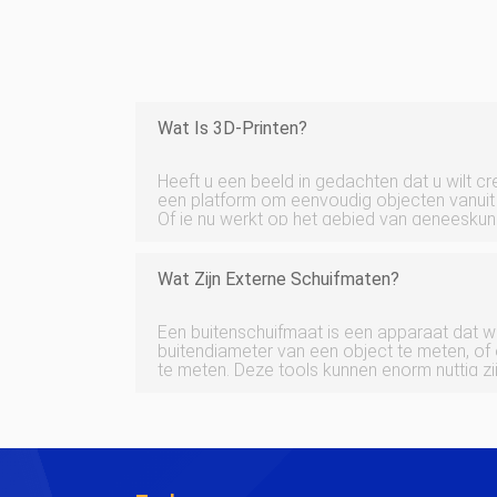
Wat Is 3D-Printen?
Heeft u een beeld in gedachten dat u wilt cr
een platform om eenvoudig objecten vanuit 
Of je nu werkt op het gebied van geneeskund
of een ander technologiegedreven vakgebie
van pas. Dus, wat is 3D
Wat Zijn Externe Schuifmaten?
Een buitenschuifmaat is een apparaat dat w
buitendiameter van een object te meten, of
te meten. Deze tools kunnen enorm nuttig zi
omgevingen, van archeologie tot zoölogie. Ze
wetenschappelijke leveranciers,