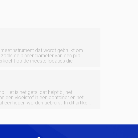
 meetinstrument dat wordt gebruikt om
 zoals de binnendiameter van een pijp.
rkocht op de meeste locaties die
apparatuur verkopen, en ze kunnen ook
 worden besteld.
p. Het is het getal dat helpt bij het
n een vloeistof in een container en het
l eenheden worden gebruikt. In dit artikel
bruiken om problemen met pompen,
men op