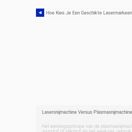
Lasersnijmachine Versus Plasmasnijmachin
Het werkingsprincipe van de plasmasnijmac
zuurstof of stikstof als het werkgas, gebru