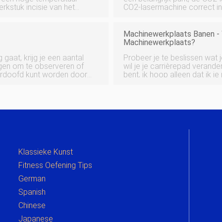
kstuk incisie van het
CO2-lasermachine correct inst
pen, en met behulp van een
zal je helpen om het proces 
lo
de CO2-lasergraveer
Machinewerkplaats Banen -
Machinewerkplaats?
gaat, krijg je een aantal
Probeer je te beslissen wat j
ingen om te observeren of
wil je je carrièrepad veranderen? Het maakt echt niet uit waar
 verdoofd kunt worden door
bent, ik hoop alleen dat ik j
het goed om even stil te
overstap te overwegen naar
opwindende industrieën d
Klassieke Kunst
Fitness Oefening Tips
German
Spanish
Chinese
Japanese