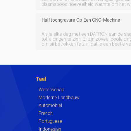
plasmaboog hoeveelheid warmte om het wer
metaal te maken, lokaal smelten en verdam
hoge snelheid van het plasma momentum s
Halftoongravure Op Een CNC-Machine
Als je elke dag met een DATRON aan de slag 
toffe dingen te zien. Er zijn zoveel coole d
om bij betrokken te zijn, dat je een beetje
hoe cool deze dingen zijn. Dus af en toe is 
staan ​​en terug te ki
Taal
Wetenschap
Moderne Landbouw
Automobiel
French
Portuguese
Indonesian