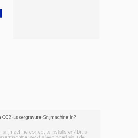
en CO2-Lasergravure-Snijmachine In?
snijmachine correct te installeren? Dit is
lasermachine werkt alleen goed als u de