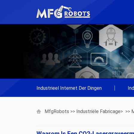
Industrieel Internet Der Dingen
|
In
MfgRobots
>>
Industriële Fabricage
> >>
M
Waarom Is Een CO2-Lasergraveerm