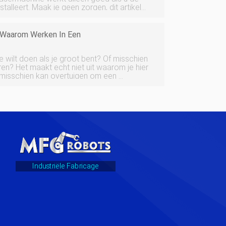
alleert. Maak je geen zorgen, dit artikel
te kennen voor het correct installeren van
 Waarom Werken In Een
e wilt doen als je groot bent? Of misschien
om je hier
e misschien kan overtuigen om een ​​
 een van de meest vooruitstrevende en
Industriële Fabricage