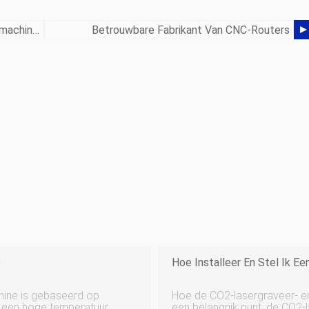
Hoe Kies Je Een Geschikte Lasermarkeermachine?
Betrouwbare Fabrikant Van CNC-Routers
e
Hoe Installeer En Stel Ik E
hine is gebaseerd op
Hoe de CO2-lasergraveer- en 
ik een hoge temperatuur
een belangrijk punt, de CO2-