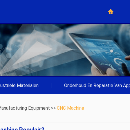
dustriële Materialen
|
Onderhoud En Reparatie Van App
anufacturing Equipment
>>
CNC Machine
achine Populair?