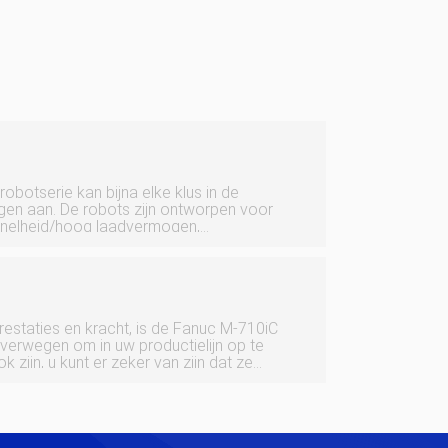
botserie kan bijna elke klus in de
en aan. De robots zijn ontworpen voor
 snelheid/hoog laadvermogen,
e en maximale betrouwbaarheid. De M-
ige, modulair opgebouwde
restaties en kracht, is de Fanuc M-710iC
 overwegen om in uw productielijn op te
zijn, u kunt er zeker van zijn dat ze
t uit de M-710iC-serie. Met een optionele
e