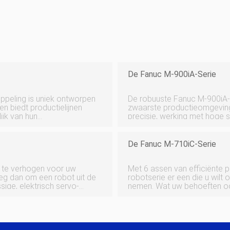
De Fanuc M-900iA-Serie
oppeling is uniek ontworpen
De robuuste Fanuc M-900iA-ro
n biedt productielijnen
zwaarste productieomgeving
ijk van hun
precisie, werking met hoge
kbaar met een IP67-
gebruiksvriendelijke installati
oedsel
900iA-serie is een zes-ass
De Fanuc M-710iC-Serie
r te verhogen voor uw
Met 6 assen van efficiënte p
 dan om een ​​robot uit de
robotserie er een die u wilt
sige, elektrisch servo-
nemen. Wat uw behoeften ook 
gvuldig gebouwd om hoge
worden vervuld met een robo
Severe Dust and Liquid Prot