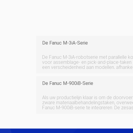
De Fanuc M-3iA-Serie
De Fanuc M-3iA-robotserie met parallelle k
voor assemblage- en pick-and-place-taken e
een verscheidenheid aan modellen, afhankel
toepassingsbehoeften. Elk model is beschi
classificatie en indien nodig voorzien van v
De Fanuc M-900iB-Serie
Als uw productielijn klaar is om de doorvoe
zware materiaalbehandelingstaken, overweeg
Fanuc M-900iB-serie te integreren. De zesas
aangedreven robots in deze serie zijn zor
snelheden en een groot laadvermogen