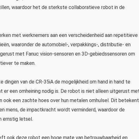
llen, waardoor het de sterkste collaboratieve robot in de
rken met werknemers aan een verscheidenheid aan repetitieve
eën, waaronder de automobiel-, verpakkings-, distributie- en
itgerust met Fanuc vision-sensoren en 3D-gebiedssensoren om
tiever te maken.
te dingen van de CR-35iA de mogelijkheid om hand in hand te
er een omheining nodig is. De robot is niet alleen uitgerust me
n ook een zachte hoes over hun metalen omhulsel. Dit betekent
een mens, de impactkracht wordt verminderd, waardoor de
ernstig letsel.
heeft ook deze robot een hoge mate van betrouwbaarheid en