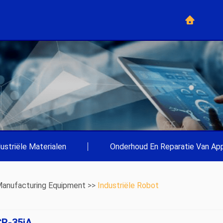
dustriële Materialen
|
Onderhoud En Reparatie Van App
anufacturing Equipment
>>
Industriële Robot
CR-35iA