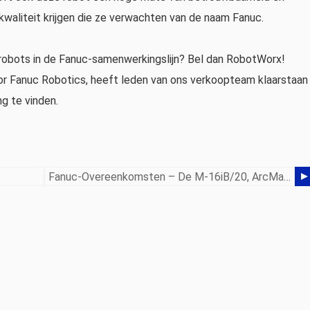
waliteit krijgen die ze verwachten van de naam Fanuc.
robots in de Fanuc-samenwerkingslijn? Bel dan RobotWorx!
r Fanuc Robotics, heeft leden van ons verkoopteam klaarstaan ​
ng te vinden.
Fanuc-Overeenkomsten – De M-16iB/20, ArcMate 120iBe En M-20iA