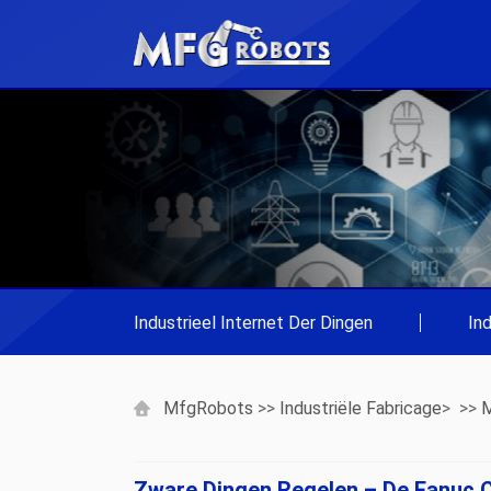
Industrieel Internet Der Dingen
|
In
MfgRobots
>>
Industriële Fabricage
> >>
M
Zware Dingen Regelen – De Fanuc 